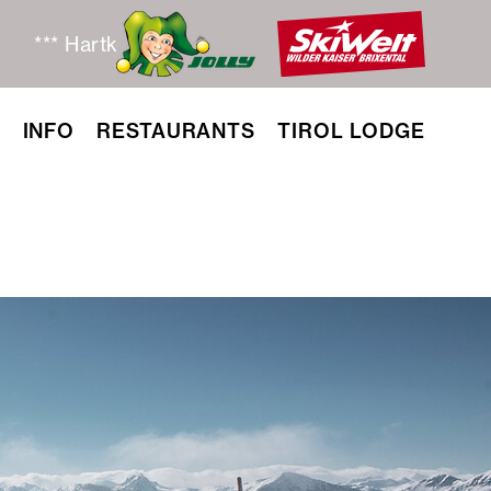
*** Hartkaiserbahn & Ellmis Zauberwelt täglich von
N
INFO
RESTAURANTS
TIROL LODGE