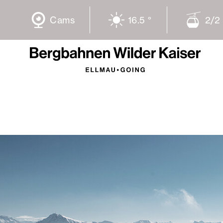
Cams
16.5 °
2/2 