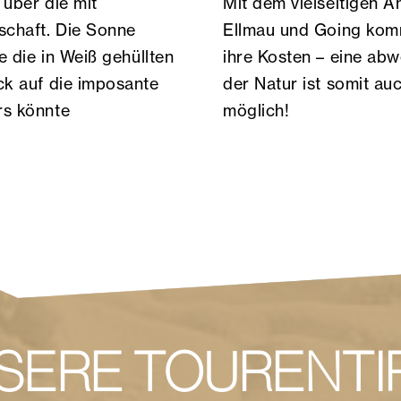
 über die mit
Mit dem vielseitigen 
chaft. Die Sonne
Ellmau und Going komm
e die in Weiß gehüllten
ihre Kosten – eine ab
ck auf die imposante
der Natur ist somit a
rs könnte
möglich!
SERE TOURENTI