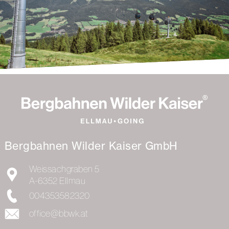
Bergbahnen Wilder Kaiser GmbH
Weissachgraben 5
A-6352
Ellmau
004353582320
office@bbwk.at