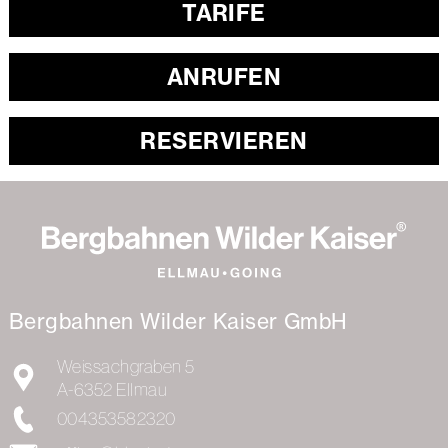
TARIFE
ANRUFEN
RESERVIEREN
Bergbahnen Wilder Kaiser GmbH
Weissachgraben 5
A-6352
Ellmau
004353582320