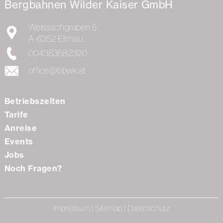
Bergbahnen Wilder Kaiser GmbH
Weissachgraben 5
A-6352
Ellmau
004353582320
office@bbwk.at
Betriebszeiten
Tarife
Anreise
Events
Jobs
Noch Fragen?
Impressum
|
Sitemap
|
Datenschutz