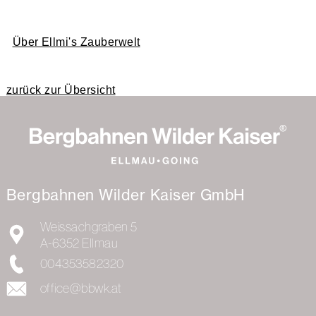
Über Ellmi's Zauberwelt
zurück zur Übersicht
Bergbahnen Wilder Kaiser GmbH
Weissachgraben 5
A-6352
Ellmau
004353582320
office@bbwk.at