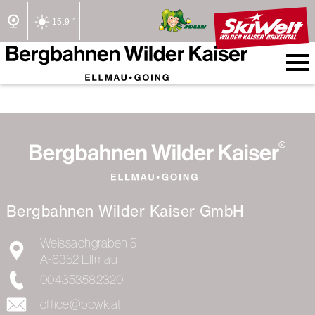
15.9 °
2/2 Lifte offen
Bergbahnen Wilder Kaiser GmbH
Weissachgraben 5
A-6352
Ellmau
004353582320
office@bbwk.at